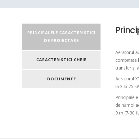
Princi
PRINCIPALELE CARACTERISTICI
DE PROIECTARE
Aeratorul a
CARACTERISTICI CHEIE
combinate î
transfer și
Aeratorul X
DOCUMENTE
la 3 la 75 k
Principalel
de nămol ac
9 m (7-30 ft