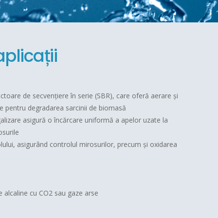
plicații
ctoare de secvențiere în serie (SBR), care oferă aerare și
te pentru degradarea sarcinii de biomasă
lizare asigură o încărcare uniformă a apelor uzate la
osurile
lului, asigurând controlul mirosurilor, precum și oxidarea
e alcaline cu CO2 sau gaze arse