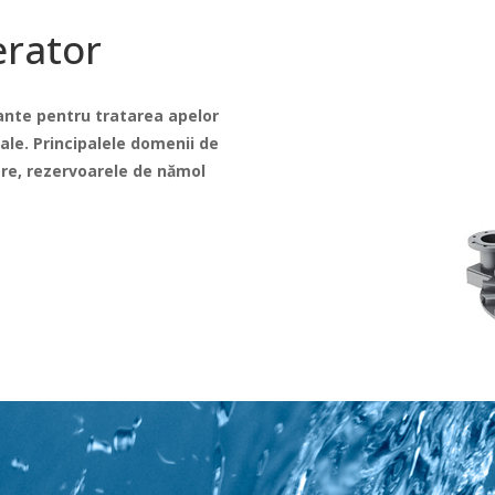
erator
ante pentru tratarea apelor
ale.
Principalele domenii de
are, rezervoarele de nămol