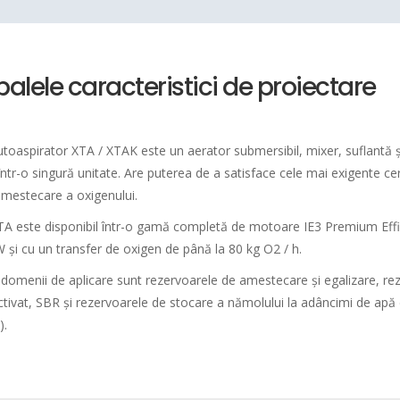
palele caracteristici de proiectare
utoaspirator XTA / XTAK este un aerator submersibil, mixer, suflantă
ntr-o singură unitate.
Are puterea de a satisface cele mai exigente ce
 amestecare a oxigenului.
TA este disponibil într-o gamă completă de motoare IE3 Premium Effi
W și cu un transfer de oxigen de până la 80 kg O2 / h.
e domenii de aplicare sunt rezervoarele de amestecare și egalizare, re
tivat, SBR și rezervoarele de stocare a nămolului la adâncimi de apă d
).