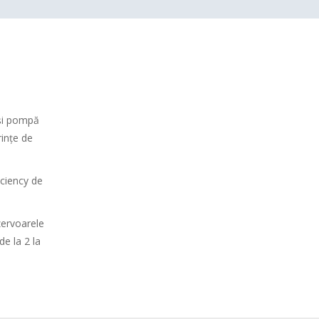
 și pompă
rințe de
ciency de
zervoarele
e la 2 la