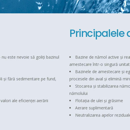
Principalele a
– nu este nevoie să goliți bazinul
Bazine de nămol active și rea
amestecare într-o singură unita
Bazinele de amestecare și ega
i și fără sedimentare pe fund,
procesele din aval și elimină mir
Stocarea și stabilizarea nămo
nămolului
alori ale eficienței aerării
Flotația de ulei și grăsime
Aerare suplimentară
Neutralizarea apelor rezidual