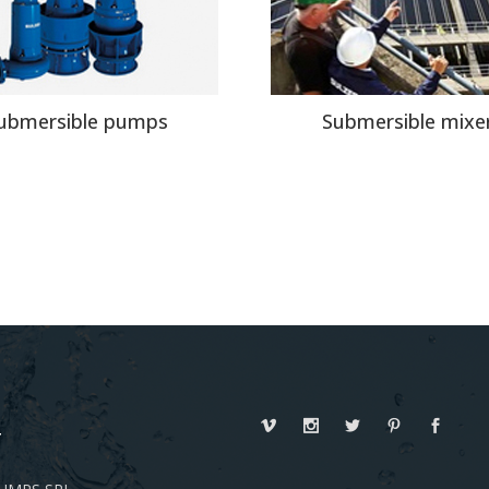
ubmersible pumps
Submersible mixe
T