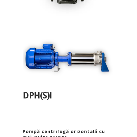
DPH(S)I
Pompă centrifugă orizontală cu