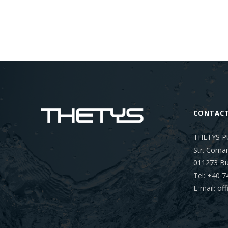
CONTAC
THETYS P
Str. Coman
011273
Bu
Tel: +40 7
E-mail: o