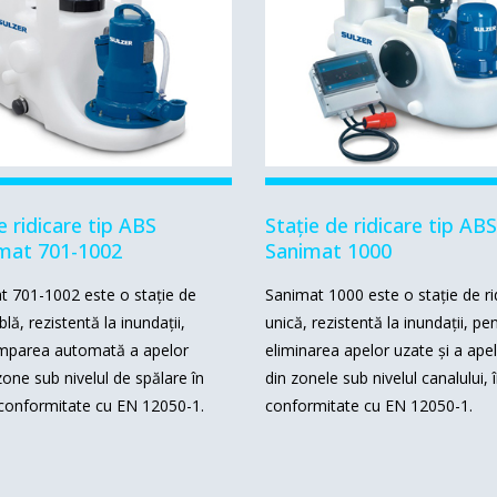
e ridicare tip ABS
Stație de ridicare tip ABS
mat 701-1002
Sanimat 1000
 701-1002 este o stație de
Sanimat 1000 este o stație de ri
blă, rezistentă la inundații,
unică, rezistentă la inundații, pe
mparea automată a apelor
eliminarea apelor uzate și a ape
zone sub nivelul de spălare în
din zonele sub nivelul canalului, 
 conformitate cu EN 12050-1.
conformitate cu EN 12050-1.