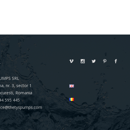
T
UMPS SRL
a, nr. 3, sector 1
curesti, Romania
44 595 445
ffice@thetyspumps.com