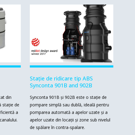
Stație de ridicare tip ABS
Synconta 901B and 902B
at din
Synconta 901B și 902B este o stație de
ă stație de
pompare simplă sau dublă, ideală pentru
icientă a
pomparea automată a apelor uzate și a
canalului.
apelor uzate din locații și zone sub nivelul
de spălare în contra-spalare.