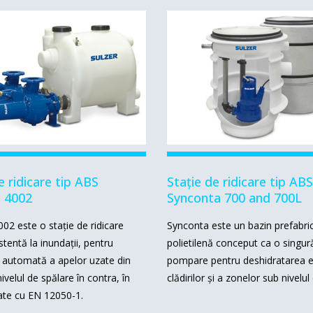
e ridicare tip ABS
Stație de ridicare tip ABS
 4002
Synconta 700 and 700L
02 este o stație de ridicare
Synconta este un bazin prefabric
stentă la inundații, pentru
polietilenă conceput ca o singur
automată a apelor uzate din
pompare pentru deshidratarea ef
velul de spălare în contra, în
clădirilor și a zonelor sub nivelul 
ate cu EN 12050-1.