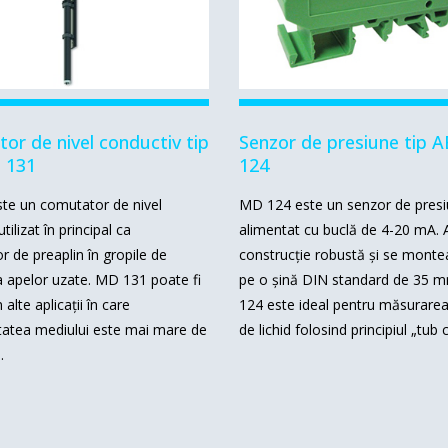
or de nivel conductiv tip
Senzor de presiune tip 
 131
124
te un comutator de nivel
MD 124 este un senzor de pres
tilizat în principal ca
alimentat cu buclă de 4-20 mA.
r de preaplin în gropile de
construcție robustă și se monte
 apelor uzate.
MD 131 poate fi
pe o șină DIN standard de 35 
în alte aplicații în care
124 este ideal pentru măsurarea 
tatea mediului este mai mare de
de lichid folosind principiul „tub 
.