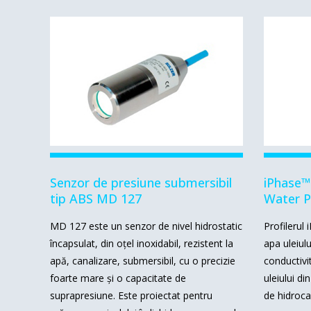
Senzor de presiune submersibil
iPhase™
tip ABS MD 127
Water Pr
MD 127 este un senzor de nivel hidrostatic
Profilerul
încapsulat, din oțel inoxidabil, rezistent la
apa uleiul
apă, canalizare, submersibil, cu o precizie
conductivit
foarte mare și o capacitate de
uleiului di
suprapresiune.
Este proiectat pentru
de hidroca