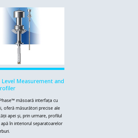
 Level Measurement and
ofiler
 iPhase™ măsoară interfața cu
ui, oferă măsurători precise ale
ății apei și, prin urmare, profilul
n apă în interiorul separatoarelor
rburi
.