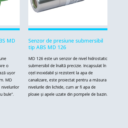
ABS MD
Senzor de presiune submersibil
tip ABS MD 126
iune
MD 126 este un senzor de nivel hidrostatic
Are o
submersibil de înaltă precizie.
Incapsulat în
ază ușor
oțel inoxidabil și rezistent la apa de
mm.
MD
canalizare, este proiectat pentru a măsura
nivelurilor
nivelurile din lichide, cum ar fi apa de
cu bule”.
ploaie și apele uzate din pompele de bazin.