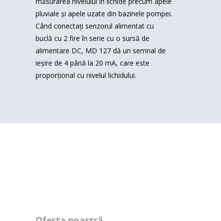
măsurarea nivelului în lichide precum apele
pluviale și apele uzate din bazinele pompei.
Când conectați senzorul alimentat cu
buclă cu 2 fire în serie cu o sursă de
alimentare DC, MD 127 dă un semnal de
ieșire de 4 până la 20 mA, care este
proporțional cu nivelul lichidului.
Oferta noastră