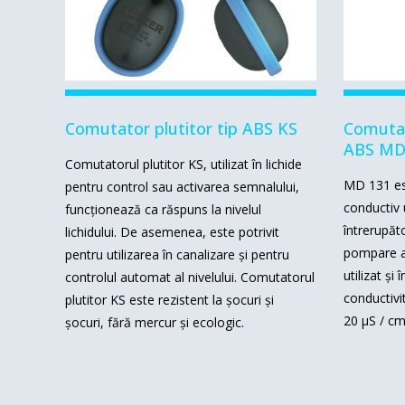
Comutator plutitor tip ABS KS
Comutat
ABS MD
Comutatorul plutitor KS, utilizat în lichide
MD 131 es
pentru control sau activarea semnalului,
conductiv u
funcționează ca răspuns la nivelul
întrerupăto
lichidului.
De asemenea, este potrivit
pompare a
pentru utilizarea în canalizare și pentru
utilizat și 
controlul automat al nivelului.
Comutatorul
conductivi
plutitor KS este rezistent la șocuri și
20 μS / cm
șocuri, fără mercur și ecologic.